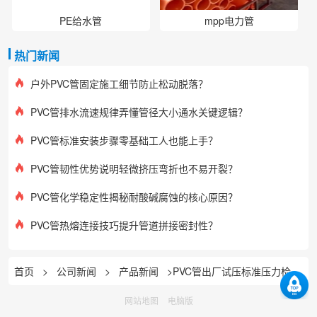
PE给水管
mpp电力管
热门新闻
户外PVC管固定施工细节防止松动脱落？
PVC管排水流速规律弄懂管径大小通水关键逻辑？
PVC管标准安装步骤零基础工人也能上手？
PVC管韧性优势说明轻微挤压弯折也不易开裂？
PVC管化学稳定性揭秘耐酸碱腐蚀的核心原因？
PVC管热熔连接技巧提升管道拼接密封性？
首页
>
公司新闻
>
产品新闻
>PVC管出厂试压标准压力检测合格方可投入工程
网站地图
电脑版