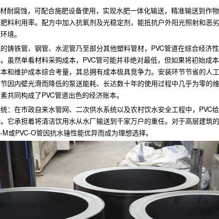
管材耐腐蚀，可配合施肥设备使用，实现水肥一体化输送，精准输送到作
和肥料利用率。配方中加入抗氧剂及光稳定剂，能抵抗户外阳光照射和恶
天环境。
的铸铁管、钢管、水泥管乃至部分其他塑料管材，PVC管道在综合经济
。虽然单看材料采购成本，PVC管可能并非绝对最低，但如果将初始成
成本和维护成本综合考量，其总拥有成本极具竞争力。安装环节节省的人
环节因内壁光滑而降低的泵送能耗、长达数十年的使用过程中几乎为零的
素共同构成了PVC管道出色的经济账本。
统：在市政自来水管网、二次供水系统以及农村饮水安全工程中，PVC
一。它承担着将清洁饮用水从水厂输送到千家万户的重任。对于高层建筑
C-M或PVC-O管因抗水锤性能优异而成为理想选择。