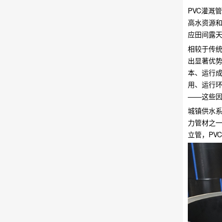
PVC灌溉
高水资源
应田间露
相较于传统
出显著优势
本、运行
用、运行
——这些因
城镇供水系
力管材之
立管，PV