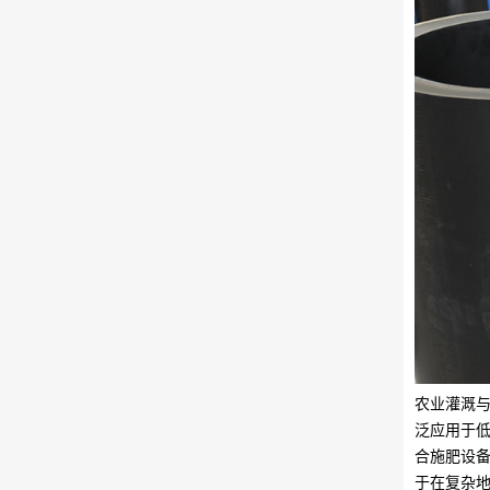
农业灌溉与
泛应用于
合施肥设
于在复杂